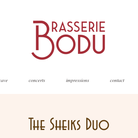
 cave
concerts
impressions
contact
The Sheiks Duo