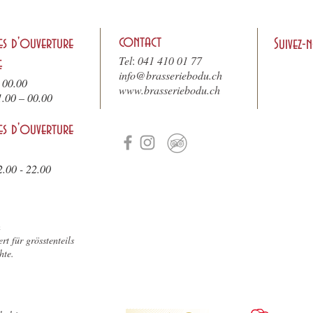
contact
es d'ouverture
Suivez-
Tel
:
041 410 01 77
e
info@brasseriebodu.ch
 00.00
www.brasseriebodu.ch
1.
00 – 00.00
es d'ouverture
2.00 - 22.00
n
rt für grösstenteils
hte.