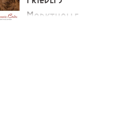
Markthalle
Dieses Jahr das erste Mal exklusiv bei Friedli's
Markthalle bekochen wir Euch mit klassischen
Bodu-Trüffelspeisen. Kommt vorbei, geniesst...