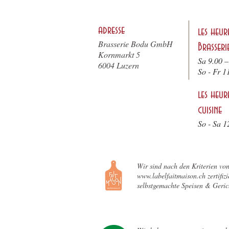
adresse
les heur
Brasserie Bodu GmbH
Brasseri
Kornmarkt 5
Sa 9.00 –
6004 Luzern
So - F
r 1
les heur
cuisine
So - Sa 1
Wir sind nach den Kriterien vo
www.labelfaitmaison.ch zertifizie
selbstgemachte Speisen & Geric