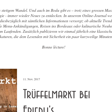
n stetigem Wandel. Und auch im Bodu gibt es – trotz eines grossen Mas
gie - immer wieder Neues zu entdecken. In unserem Online-Journal w
 diesbezüglich mit sämtlichen Informationen versorgt; ob aktuelle Trend
le Menu-Ankündigungen, Reisen ins Bordeaux oder kulinarische Neuhe
em Laufenden. Zusätzlich publizieren wir einmal jährlich eine klassisc
aturen, die dem Lesenden mit Sicherheit ein paar kurzweilige Minuten
Bonne lécture!
11. Nov. 2017
Trüffelmarkt bei
Friedli's