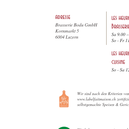
adresse
les heur
Brasserie Bodu GmbH
Brasseri
Kornmarkt 5
Sa 9.00 –
6004 Luzern
So - F
r 1
les heur
cuisine
So - Sa 1
Wir sind nach den Kriterien vo
www.labelfaitmaison.ch zertifizie
selbstgemachte Speisen & Geric