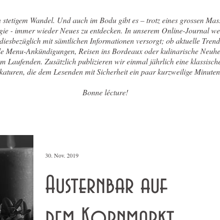
n stetigem Wandel. Und auch im Bodu gibt es – trotz eines grossen Mas
gie - immer wieder Neues zu entdecken. In unserem Online-Journal w
 diesbezüglich mit sämtlichen Informationen versorgt; ob aktuelle Trend
le Menu-Ankündigungen, Reisen ins Bordeaux oder kulinarische Neuhe
em Laufenden. Zusätzlich publizieren wir einmal jährlich eine klassisc
aturen, die dem Lesenden mit Sicherheit ein paar kurzweilige Minuten
Bonne lécture!
30. Nov. 2019
Austernbar auf
dem Kornmarkt