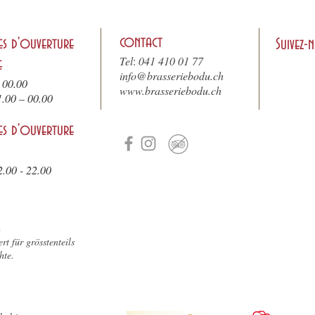
contact
es d'ouverture
Suivez-
Tel
:
041 410 01 77
e
info@brasseriebodu.ch
 00.00
www.brasseriebodu.ch
1.
00 – 00.00
es d'ouverture
2.00 - 22.00
n
rt für grösstenteils
hte.