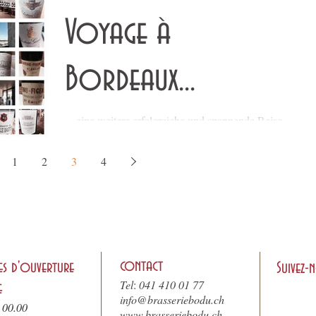
Bodu-Trüffelspeisen. Kommt vorbei, geniesst...
Voyage à
Bordeaux...
... eine weitere erfolgreiche und spannende Reise
ins Bordeaux. Und viele schöne Châteaux
konnten wir wieder besuchen und fantastische...
1
2
3
4
contact
es d'ouverture
Suivez-
Tel
:
041 410 01 77
e
info@brasseriebodu.ch
 00.00
www.brasseriebodu.ch