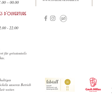
1.
00 – 00.00
es d'ouverture
2.00 - 22.00
n
rt für grösstenteils
hte.
haltigen
ckeln unseren Betrieb
eit weiter.