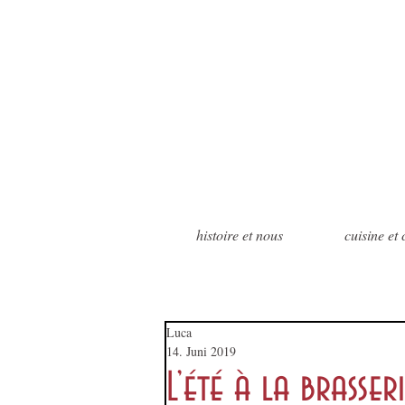
histoire et nous
cuisine et
Luca
14. Juni 2019
L’été à la brasser