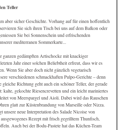
en Teller 
m aber sicher Geschichte. Vorhang auf für einen hoffentlich 
rvieren Sie sich ihren Tisch bei uns auf dem Balkon oder 
eniessen Sie bei Sonnenschein und erfrischenden 
 unserer mediterranen Sommerkarte...
er ganzen gedämpften Artischocke mit knackiger 
letzten Jahr einer solchen Beliebtheit erfreut, dass wir es 
ben. Wenn Sie aber doch nicht gänzlich vegetarisch 
ere verschiedenen schmackhaften Pulpo-Gerichte – denn 
ie gleiche Richtung geht auch ein schöner Teller, der gerade 
kalte, gekochte Riesencrevetten und ein leicht mariniertes 
eitet von Meerspargel und Aioli. Dabei wird das Rauschen 
Ohren glatt zur Küstenbrandung von Marseille oder Nizza. 
t unsere neue Interpretation des Salade Nicoise von 
usgewogenes Rezept mit frisch gegrilltem Thunfisch, 
ffeln. Auch bei der Bodu-Pastete hat das Küchen-Team 