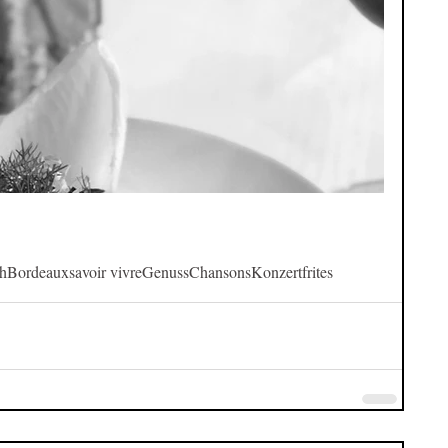
ch
Bordeaux
savoir vivre
Genuss
Chansons
Konzert
frites