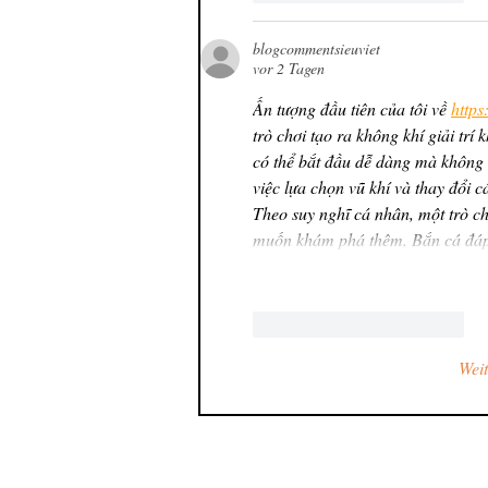
blogcommentsieuviet
vor 2 Tagen
Ấn tượng đầu tiên của tôi về 
https
trò chơi tạo ra không khí giải trí
có thể bắt đầu dễ dàng mà không 
việc lựa chọn vũ khí và thay đổi c
Theo suy nghĩ cá nhân, một trò ch
muốn khám phá thêm. Bắn cá đáp 
Gefällt mir
Antworten
Wei