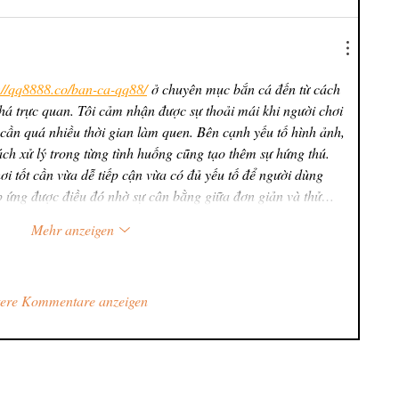
://qq8888.co/ban-ca-qq88/
 ở chuyên mục bắn cá đến từ cách 
 khá trực quan. Tôi cảm nhận được sự thoải mái khi người chơi 
cần quá nhiều thời gian làm quen. Bên cạnh yếu tố hình ảnh, 
ách xử lý trong từng tình huống cũng tạo thêm sự hứng thú. 
ơi tốt cần vừa dễ tiếp cận vừa có đủ yếu tố để người dùng 
ứng được điều đó nhờ sự cân bằng giữa đơn giản và thử…
Mehr anzeigen
tere Kommentare anzeigen