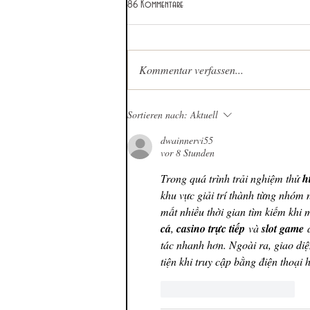
86 Kommentare
Kommentar verfassen...
Sortieren nach:
Aktuell
dwainnervi55
vor 8 Stunden
Trong quá trình trải nghiệm thử 
h
khu vực giải trí thành từng nhóm 
mất nhiều thời gian tìm kiếm kh
cá
, 
casino trực tiếp
 và 
slot game
 
tác nhanh hơn. Ngoài ra, giao diệ
tiện khi truy cập bằng điện thoại
Gefällt mir
Antworten