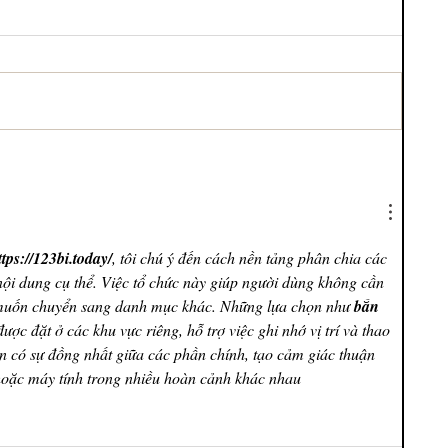
ttps://123bi.today/
, tôi chú ý đến cách nền tảng phân chia các 
nội dung cụ thể. Việc tổ chức này giúp người dùng không cần 
i muốn chuyển sang danh mục khác. Những lựa chọn như 
bắn 
được đặt ở các khu vực riêng, hỗ trợ việc ghi nhớ vị trí và thao 
n có sự đồng nhất giữa các phần chính, tạo cảm giác thuận 
 hoặc máy tính trong nhiều hoàn cảnh khác nhau