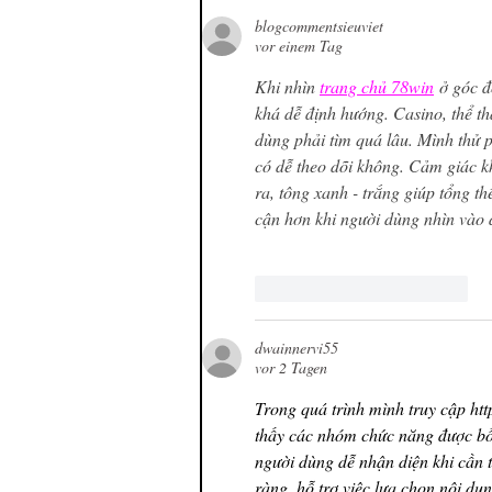
blogcommentsieuviet
vor einem Tag
Khi nhìn 
trang chủ 78win
 ở góc đ
khá dễ định hướng. Casino, thể t
dùng phải tìm quá lâu. Mình thử 
có dễ theo dõi không. Cảm giác kh
ra, tông xanh - trắng giúp tổng th
cận hơn khi người dùng nhìn vào 
Gefällt mir
Antworten
dwainnervi55
vor 2 Tagen
Trong quá trình mình truy cập 
htt
thấy các nhóm chức năng được bố 
người dùng dễ nhận diện khi cần t
ràng, hỗ trợ việc lựa chọn nội du