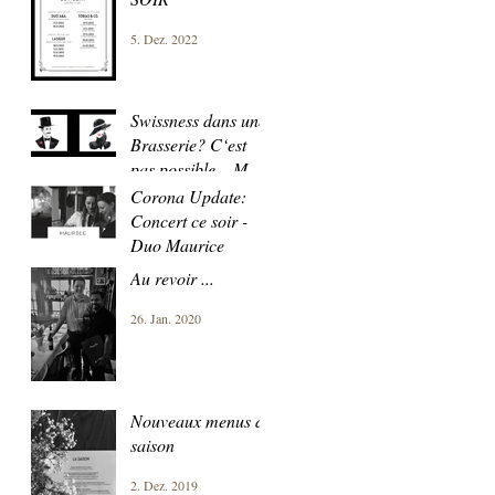
5. Dez. 2022
Swissness dans une
Brasserie? C‘est
pas possible... MAIS
OUI !!!
Corona Update:
5. Mai 2020
Concert ce soir -
Duo Maurice
Au revoir ...
10. Apr. 2020
26. Jan. 2020
Nouveaux menus de
saison
2. Dez. 2019