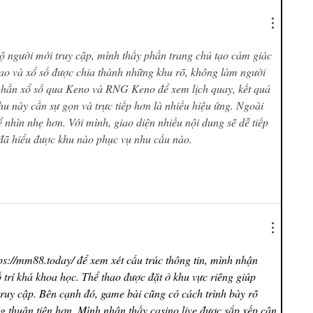
ộ người mới truy cập, mình thấy phần trang chủ tạo cảm giác 
hao và xổ số được chia thành những khu rõ, không làm người 
phần xổ số qua Keno và RNG Keno để xem lịch quay, kết quả 
u này cần sự gọn và trực tiếp hơn là nhiều hiệu ứng. Ngoài 
ể nhìn nhẹ hơn. Với mình, giao diện nhiều nội dung sẽ dễ tiếp 
đã hiểu được khu nào phục vụ nhu cầu nào.
ps://mm88.today/
 để xem xét cấu trúc thông tin, mình nhận 
trí khá khoa học. Thể thao được đặt ở khu vực riêng giúp 
ruy cập. Bên cạnh đó, game bài cũng có cách trình bày rõ 
ng thuận tiện hơn. Mình nhận thấy casino live được sắp xếp cân 