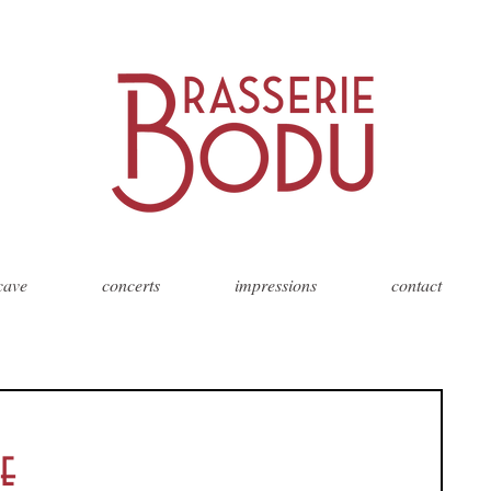
 cave
concerts
impressions
contact
ie