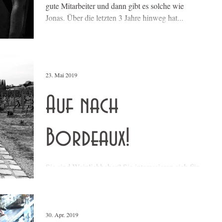
gute Mitarbeiter und dann gibt es solche wie
Jonas. Über die letzten 3 Jahre hinweg hat...
23. Mai 2019
Auf nach
Bordeaux!
Sie sind Weinliebhaber? Sie interessieren sich für
Kultur? Sie möchten wissen, woher die meisten
edlen Tropfen der Brasserie Bodu genau...
30. Apr. 2019