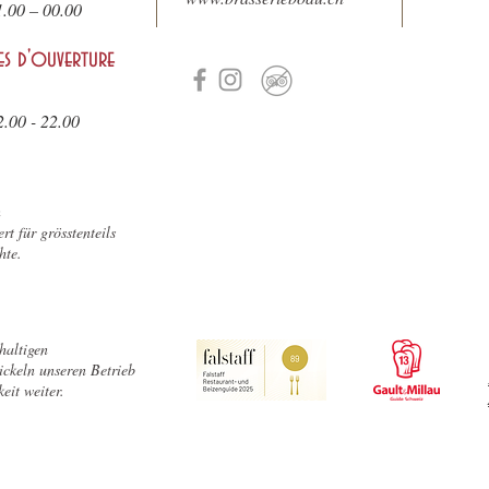
1.
00 – 00.00
es d'ouverture
2.00 - 22.00
n
rt für grösstenteils
hte.
haltigen
ckeln unseren Betrieb
eit weiter.