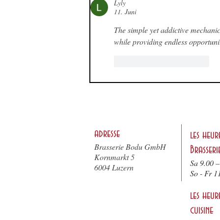
Lyly
11. Juni
The simple yet addictive mechanic
while providing endless opportunit
Gefällt mir
Antworten
adresse
les heur
Brasserie Bodu GmbH
Brasseri
Kornmarkt 5
Sa 9.00 –
6004 Luzern
So - F
r 1
les heur
cuisine