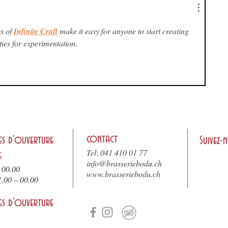
s of 
Infinite Craft
 make it easy for anyone to start creating 
ies for experimentation.
contact
es d'ouverture
Suivez-
Tel
:
041 410 01 77
e
info@brasseriebodu.ch
 00.00
www.brasseriebodu.ch
1.
00 – 00.00
es d'ouverture