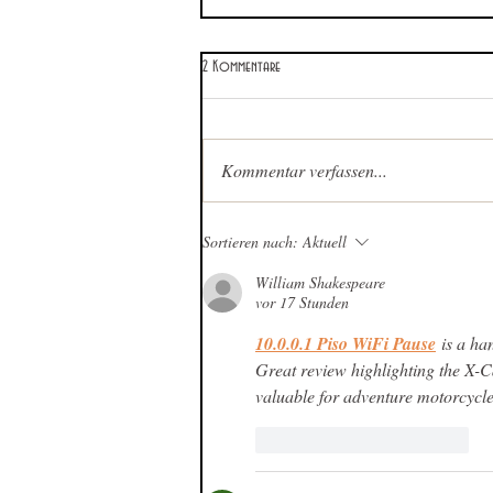
2 Kommentare
Kommentar verfassen...
Sortieren nach:
Aktuell
William Shakespeare
vor 17 Stunden
10.0.0.1 Piso WiFi Pause
 is a ha
Great review highlighting the X-Ca
valuable for adventure motorcycle
Gefällt mir
Antworten