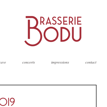
 cave
concerts
impressions
contact
 2019