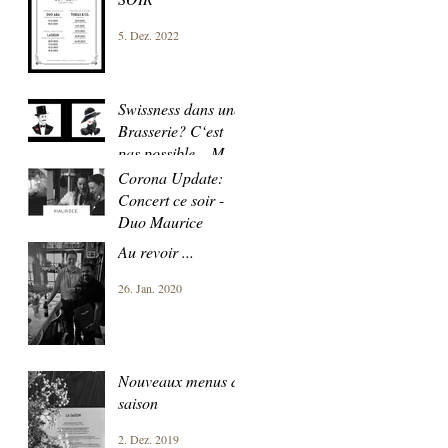
5. Dez. 2022
Swissness dans une
Brasserie? C‘est
pas possible... MAIS
OUI !!!
Corona Update:
5. Mai 2020
Concert ce soir -
Duo Maurice
Au revoir ...
10. Apr. 2020
26. Jan. 2020
Nouveaux menus de
saison
2. Dez. 2019