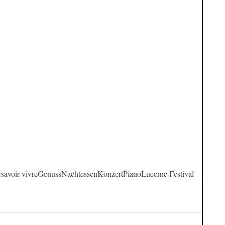
r
savoir vivre
Genuss
Nachtessen
Konzert
Piano
Lucerne Festival